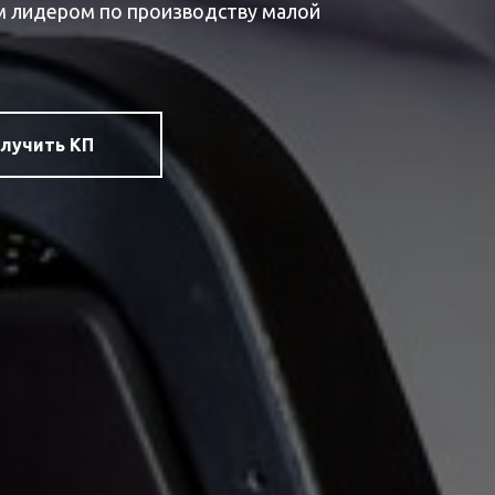
м лидером по производству малой
лучить КП