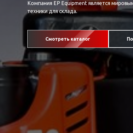
Компания EP Equipment является мировы
техники для склада.
Смотреть каталог
По