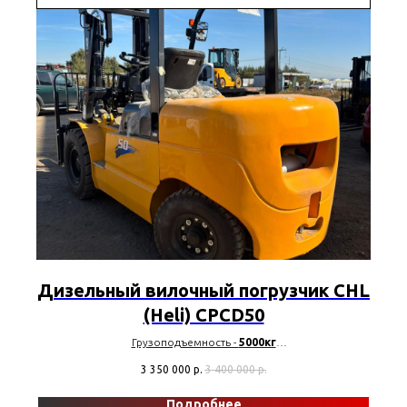
Дизельный вилочный погрузчик CHL
(Heli) CPCD50
Грузоподъемность -
5000кг
Высота подъёма -
3-4.5м
3 350 000
р.
3 400 000
р.
Марка двигателя -
Xinchai
Модель двигателя -
CA4110
Подробнее