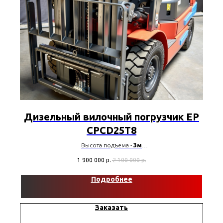
Дизельный вилочный погрузчик EP
CPCD25T8
Высота подъема -
3м
Грузоподъемность -
2500 кг
1 900 000
р.
2 100 000
р.
Тип мачты -
2W3000 Duplex
Двигатель -
Mitsubishi S4S (48 л.с.)
Подробнее
Заказать