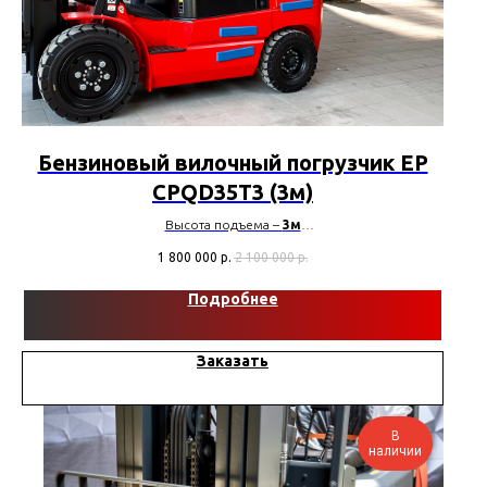
Бензиновый вилочный погрузчик EP
CPQD35T3 (3м)
Высота подъема –
3м
Грузоподъемность –
3500 кг
1 800 000
р.
2 100 000
р.
Мачта
–
триплекс + сайдшифт
Двигатель –
Nissan GCT K25
Подробнее
Заказать
В
наличии