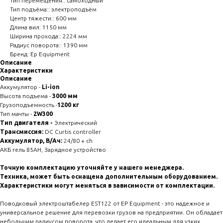
Тип перемещения:: самоходный
Тип подъёма:: электроподъём
Центр тяжести:: 600 мм
Длина вил: 1150 мм
Ширина прохода:: 2224 мм
Радиус поворота:: 1390 мм
Бренд: Ep Equipment
Описание
Характеристики
Описание
Аккумулятор -
Li-ion
Высота подъема -
3000 мм
Грузоподъемность -
1200 кг
Тип мачты -
2W300
Тип двигателя -
Электрический
Трансмиссия:
DC Curtis controller
Аккумулятор, В/Ач:
24/80 + ch
АКБ гель 85AH, Зарядное устройство
Точную комплектацию уточняйте у нашего менеджера.
Техника, может быть оснащена дополнительным оборудованием.
Характеристики могут меняться в зависимости от комплектации.
Поводковый электроштабелер EST122 от EP Equipment - это надежное и
универсальное решение для перевозки грузов на предприятии. Он обладает
небольшим радиусом поворота, что делает его идеальным для узких