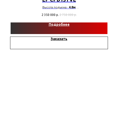
Высота подъема -
4.8м
Грузоподъемность -
1500 кг
2 350 000
р.
2 750 000
р.
Мачта -
дуплекс
Сайдшифт
Подробнее
Li-ION АКБ -
80В/205Ач
Заказать