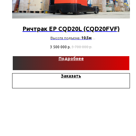
Ричтрак EP CQD20L (CQD20FVF)
Высота подъема -
10.5м
Грузоподъемность -
2000 кг
3 500 000
р.
3 700 000
р.
Тип мачты -
3F1200 Триплекс
Аккумулятор, В/Ач:
Подробнее
48V|560Ah (ch 48V|200A)
Заказать