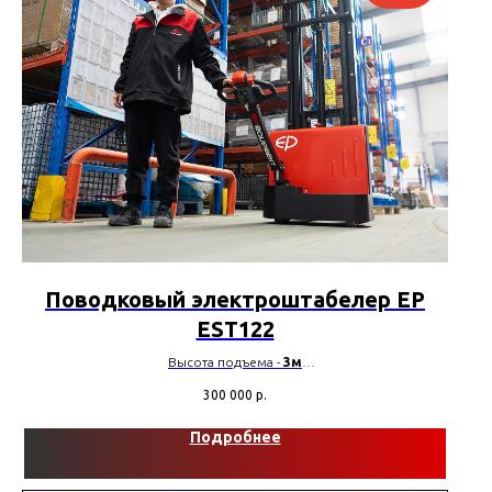
Поводковый электроштабелер EP
EST122
Высота подъема -
3м
Грузоподъемность -
1200 кг
300 000
р.
Тип мачты -
2W300 Дуплекс
Аккумулятор -
Li-ion
Подробнее