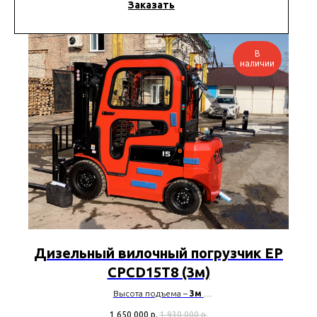
Заказать
В
наличии
Дизельный вилочный погрузчик EP
CPCD15T8 (3м)
Высота подъема –
3м
Грузоподъемность –
1500 кг
1 650 000
р.
1 930 000
р.