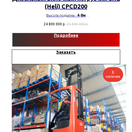
(Heli) CPCD200
Высота подъёма -
4-8м
Грузоподъемность -
20000кг
24 800 000
р.
25 000 000
р.
Модель двигателя -
QSB6.7
Тип шин -
Пневмо
Подробнее
Заказать
В
наличии