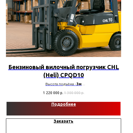
Бензиновый вилочный погрузчик CHL
(Heli) CPQD10
Высота подъёма -
3м
Грузоподъемность -
1000кг
1 220 000
р.
1 300 000
р.
Тип шин -
Пневматические
Марка двигателя -
Nissan
Подробнее
Заказать