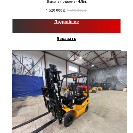
Высота подъема -
4,8м
Грузоподъемность -
2000 кг
1 520 000
р.
1 690 000
р.
Мачта -
Триплекс
Двигатель -
Xinchai
Подробнее
Заказать