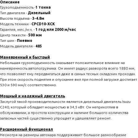
Описание
Грузоподъемность -
1 тонна
Тип двигателя -
Дизельный
Высота подъёма -
3-4.8м
Модель техники -
CPCD10-XCK
Гарантия, мес./м.ч. -
1 год или 2000 м/час
Центр тяжести -
500 мм
Тип шин -
Пневмо
Модель двигателя -
485
Маневренный и быстрый
Небольшая грузоподъемность оказывает положительное влияние на
маневренность автопогрузчика. Он имеет радиус разворота всего 1880 мм,
что позволяет ему передвигаться даже в самых тесных складских проходах.
При этом скорость поднятия и опускание вил при полной загрузке достигает
530 и 590 мм/с соответственно.
Мощный и надежный двигатель
Заслугой такой производительности является дизельный двигатель Isuzu
C240, который обладает мощностью в 34,5 кВт. Он неприхотлив в
обслуживании, а простота конструкции и наличие большого количества
запасных частей существенно упрощает и удешевляет ремонт.
Расширенный функционал
Несмотря на размеры автокара поддерживает большое разнообразие