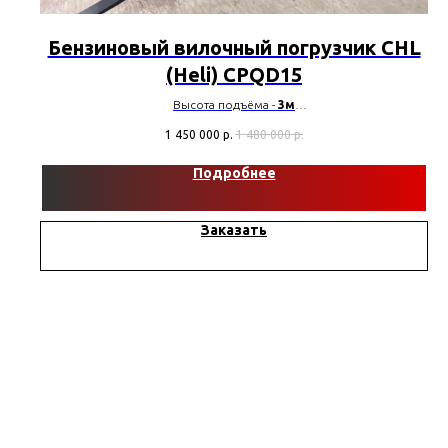
Бензиновый вилочный погрузчик CHL
(Heli) CPQD15
Высота подъёма -
3м
Грузоподъемность -
1500кг
1 450 000
р.
1 480 000
р.
Тип шин -
Пневматические
Марка двигателя -
Nissan
Подробнее
Заказать