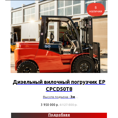
В
наличии
Дизельный вилочный погрузчик EP
CPCD50T8
Высота подъема -
3м
Грузоподъемность -
5000 кг
3 950 000
р.
4 127 800
р.
Тип мачты -
Триплекс
Двигатель -
Mitsubishi S6S
Подробнее